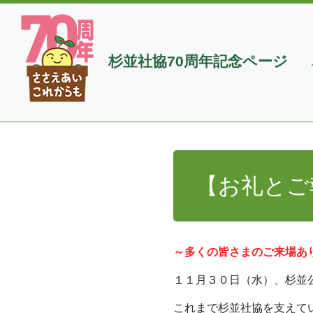
杉並社協70周年記念ページ
【お礼とご
～多くの皆さまのご来場あ
１１月３０日（水）、杉並
これまで杉並社協を支えて